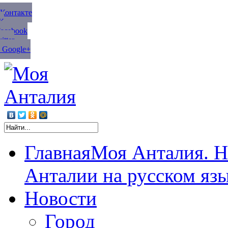
ВКонтакте
К
Facebook
tter
 Google+
Главная
Моя Анталия. Н
Анталии на русском яз
Новости
Город