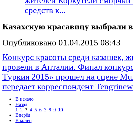
жителей Коркутели сморчки 
средств к...
Казахскую красавицу выбрали в
Опубликовано 01.04.2015 08:43
Конкурс красоты среди казашек, 
провели в Анталии. Финал конкурс
Түркия 2015» прошел на сцене Mura
передает корреспондент Tengrinews.
В начало
Назад
1
2
3
4
5
6
7
8
9
10
Вперёд
В конец