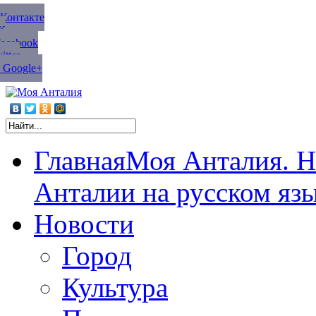
ВКонтакте
К
Facebook
tter
 Google+
Главная
Моя Анталия. Н
Анталии на русском яз
Новости
Город
Культура