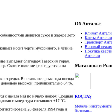
Об Анталье
Климат Антали
обенностями является сухое и жаркое лето
Карты Антали
Транспорт Ант
Визовый режи
 климат носит черты муссонного, в летние
Покупка кварт
Анталии
лье выпадает благодаря Таврским горам,
Магазины и Ры
ер. Схожее явление фиксируется и на
вают редко. В остальное время года погода
я довольно высокой, приблизительно 64 %,
ся с начала мая по начало ноября. Средняя
KOÇTAŞ
одовая температура составляет +17 °C.
Мебель, инструменты
егистрирована 28 февраля 1994 года и
бытовая...