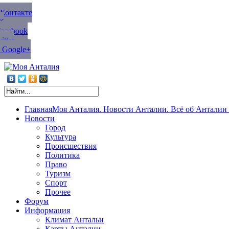
ВКонтакте
К
Facebook
tter
 Google+
Главная
Моя Анталия. Новости Анталии. Всё об Анталии 
Новости
Город
Культура
Происшествия
Политика
Право
Туризм
Спорт
Прочее
Форум
Информация
Климат Антальи
Карты Анталии