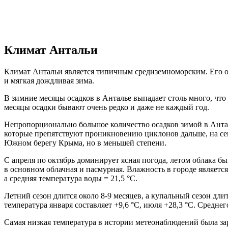
Климат Антальи
Климат Антальи является типичным средиземноморским. Его ос
и мягкая дождливая зима.
В зимние месяцы осадков в Анталье выпадает столь много, что
месяцы осадки бывают очень редко и даже не каждый год.
Непропорционально большое количество осадков зимой в Анта
которые препятствуют проникновению циклонов дальше, на сев
Южном берегу Крыма, но в меньшей степени.
С апреля по октябрь доминирует ясная погода, летом облака бы
в основном облачная и пасмурная. Влажность в городе являетс
а средняя температура воды = 21,5 °C.
Летний сезон длится около 8-9 месяцев, а купальный сезон длит
температура января составляет +9,6 °C, июля +28,3 °C. Среднег
Самая низкая температура в истории метеонаблюдений была зар