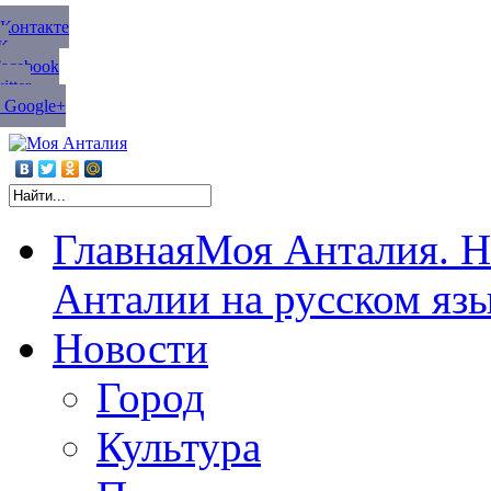
ВКонтакте
К
Facebook
tter
 Google+
Главная
Моя Анталия. Н
Анталии на русском яз
Новости
Город
Культура