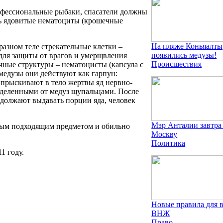
рофессиональные рыбаки, спасатели должны
сть ядовитые нематоциты (крошечные
На пляже Коньяалты
азном теле стрекательные клетки –
появились медузы!
для защиты от врагов и умерщвления
Происшествия
ные структуры – нематоцисты (капсула с
медузы они действуют как гарпун:
впрыскивают в тело жертвы яд нервно-
тделенными от медуз щупальцами. После
одолжают выдавать порции яда, человек
Мэр Анталии завтра
юбым подходящим предметом и обильно
Москву
Политика
1 году.
Новые правила для 
ВНЖ
Право