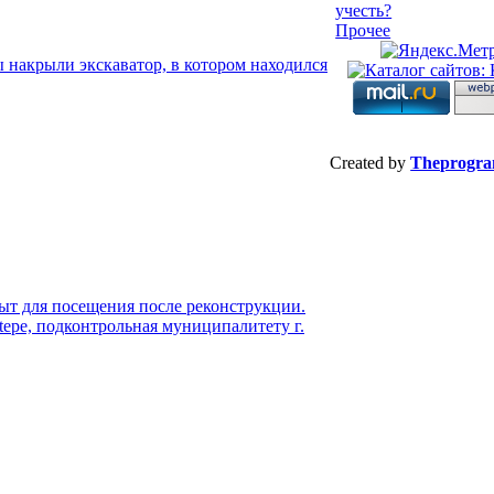
учесть?
Прочее
 накрыли экскаватор, в котором находился
Created by
Theprogr
рыт для посещения после реконструкции.
pe, подконтрольная муниципалитету г.