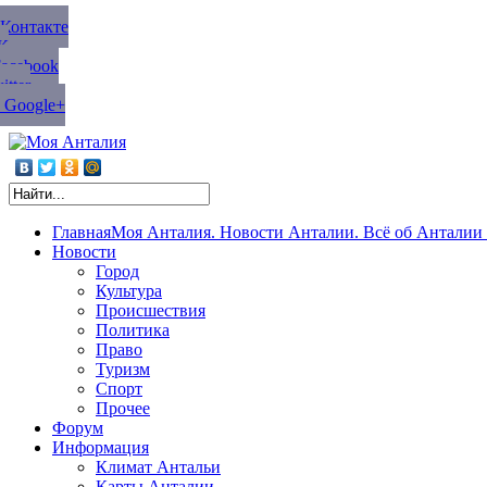
ВКонтакте
К
Facebook
tter
 Google+
Главная
Моя Анталия. Новости Анталии. Всё об Анталии 
Новости
Город
Культура
Происшествия
Политика
Право
Туризм
Спорт
Прочее
Форум
Информация
Климат Антальи
Карты Анталии