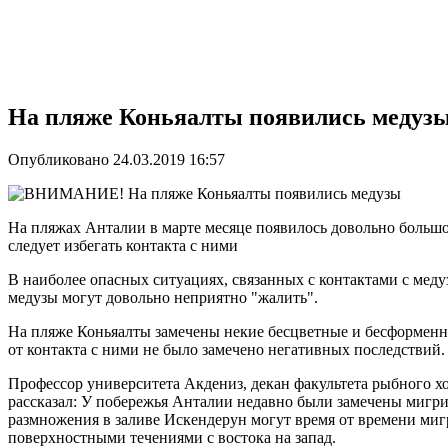
На пляже Коньяалты появились медузы
Опубликовано 24.03.2019 16:57
На пляжах Анталии в марте месяце появилось довольно большо
следует избегать контакта с ними
В наиболее опасных ситуациях, связанных с контактами с медуз
медузы могут довольно неприятно "жалить".
На пляже Коньяалты замечены некие бесцветные и бесформен
от контакта с ними не было замечено негативных последствий.
Профессор университета Акдениз, декан факультета рыбного хо
рассказал: У побережья Анталии недавно были замечены мигр
размножения в заливе Искендерун могут время от времени миг
поверхностными течениями с востока на запад.