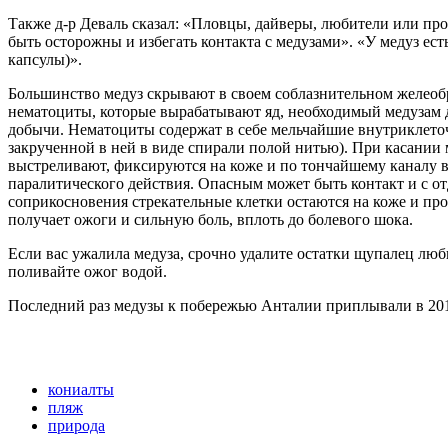
Также д-р Деваль сказал: «Пловцы, дайверы, любители или п
быть осторожны и избегать контакта с медузами». «У медуз е
капсулы)».
Большинство медуз скрывают в своем соблазнительном желеобр
нематоциты, которые вырабатывают яд, необходимый медузам 
добычи. Нематоциты содержат в себе мельчайшие внутриклеточ
закрученной в ней в виде спирали полой нитью). При касании 
выстреливают, фиксируются на коже и по тончайшему каналу 
паралитического действия. Опасным может быть контакт и с о
соприкосновения стрекательные клетки остаются на коже и пр
получает ожоги и сильную боль, вплоть до болевого шока.
Если вас ужалила медуза, срочно удалите остатки щупалец л
поливайте ожог водой.
Последний раз медузы к побережью Анталии приплывали в 201
кониалты
пляж
природа