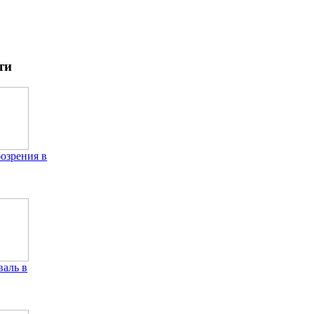
ти
бозрения в
аль в