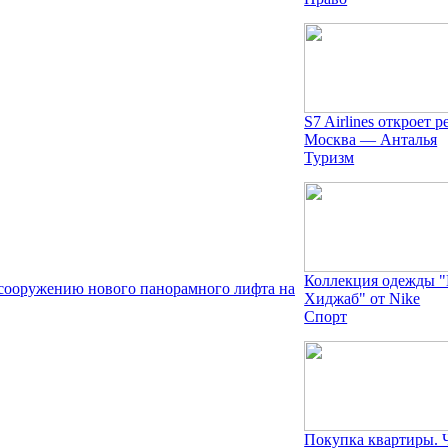
S7 Airlines откроет р
Москва — Анталья
Туризм
Коллекция одежды 
сооружению нового панорамного лифта на
Хиджаб" от Nike
Спорт
Покупка квартиры. 