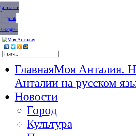
ВКонтакте
К
Facebook
tter
 Google+
Главная
Моя Анталия. Н
Анталии на русском яз
Новости
Город
Культура