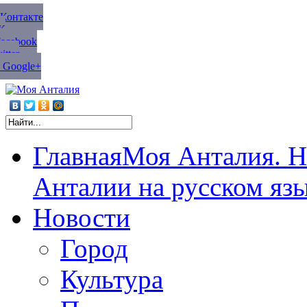
ВКонтакте
К
Facebook
tter
 Google+
Главная
Моя Анталия. Н
Анталии на русском яз
Новости
Город
Культура