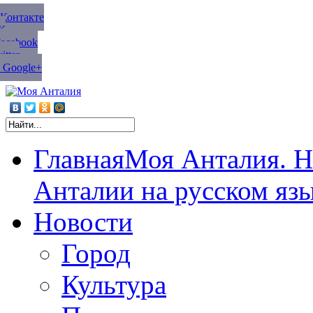
ВКонтакте
К
Facebook
tter
 Google+
Главная
Моя Анталия. Н
Анталии на русском яз
Новости
Город
Культура