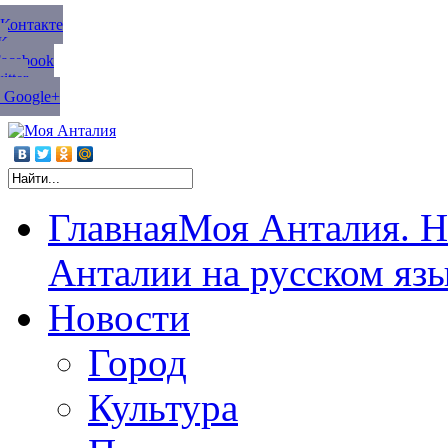
ВКонтакте
К
Facebook
tter
 Google+
Главная
Моя Анталия. Н
Анталии на русском яз
Новости
Город
Культура