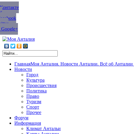
ВКонтакте
К
Facebook
tter
 Google+
Главная
Моя Анталия. Новости Анталии. Всё об Анталии 
Новости
Город
Культура
Происшествия
Политика
Право
Туризм
Спорт
Прочее
Форум
Информация
Климат Антальи
Карты Анталии