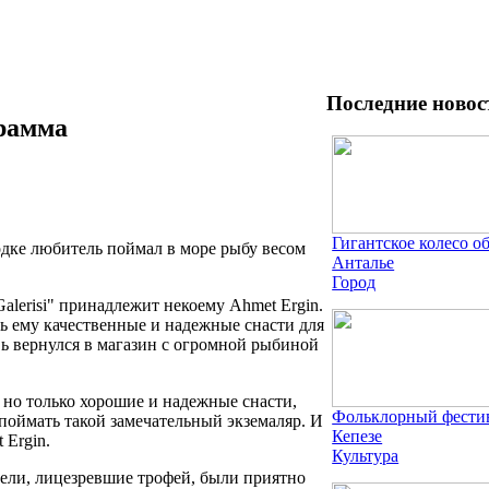
Последние новос
грамма
Гигантское колесо о
дке любитель поймал в море рыбу весом
Анталье
Город
lerisi" принадлежит некоему Ahmet Ergin.
ь ему качественные и надежные снасти для
вь вернулся в магазин с огромной рыбиной
, но только хорошие и надежные снасти,
Фольклорный фестив
 поймать такой замечательный экземаляр. И
Кепезе
 Ergin.
Культура
тели, лицезревшие трофей, были приятно