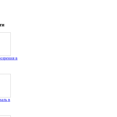
ти
бозрения в
аль в