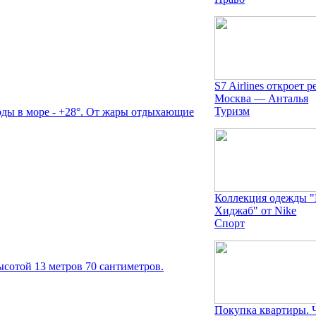
S7 Airlines откроет р
Москва — Анталья
Туризм
воды в море - +28°. От жары отдыхающие
Коллекция одежды 
Хиджаб" от Nike
Спорт
ысотой 13 метров 70 сантиметров.
Покупка квартиры. 