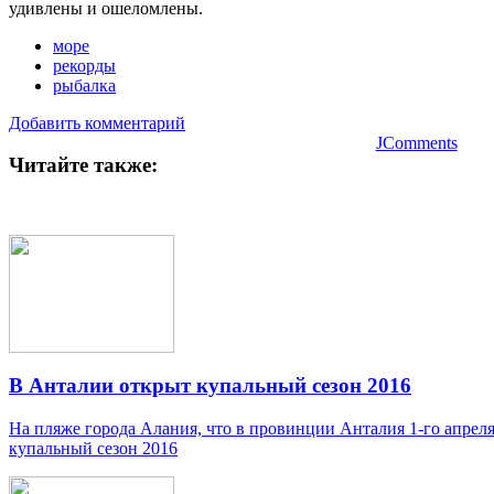
удивлены и ошеломлены.
море
рекорды
рыбалка
Добавить комментарий
JComments
Читайте также:
В Анталии открыт купальный сезон 2016
На пляже города Алания, что в провинции Анталия 1-го апрел
купальный сезон 2016