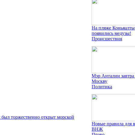
На пляже Коньяалты
появились медузы!
Происшествия
Мэр Анталии завтра
Москву
Политика
я был торжественно открыт морской
Новые правила для 
ВНЖ
Право