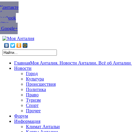
ВКонтакте
К
Facebook
tter
 Google+
Главная
Моя Анталия. Новости Анталии. Всё об Анталии 
Новости
Город
Культура
Происшествия
Политика
Право
Туризм
Спорт
Прочее
Форум
Информация
Климат Антальи
Карты Анталии