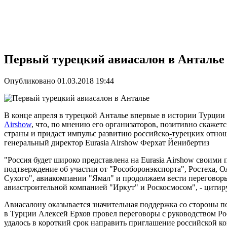
Первый турецкий авиасалон в Анталье
Опубликовано 01.03.2018 19:44
В конце апреля в турецкой Анталье впервые в истории Турци
Airshow
, что, по мнению его организаторов, позитивно скаже
страны и придаст импульс развитию российско-турецких отнош
генеральный директор Eurasia Airshow Ферхат Йенибертиз
"Россия будет широко представлена на Eurasia Airshow своим
подтверждение об участии от "Рособоронэкспорта", Ростеха, 
Сухого", авиакомпании "Ямал" и продолжаем вести переговор
авиастроительной компанией "Иркут" и Роскосмосом", - цитир
Авиасалону оказывается значительная поддержка со стороны п
в Турции Алексей Ерхов провел переговоры с руководством Рос
удалось в короткий срок направить приглашение российской к