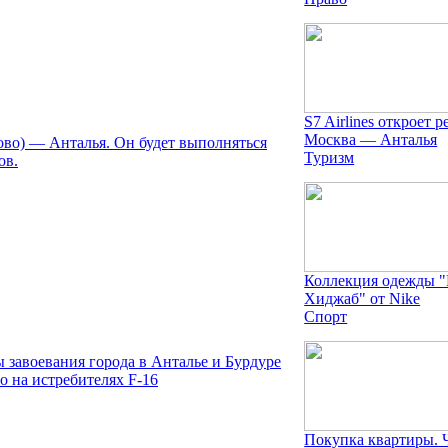
S7 Airlines откроет р
Москва — Анталья
дово) — Анталья. Он будет выполняться
Туризм
ов.
Коллекция одежды 
Хиджаб" от Nike
Спорт
ы завоевания города в Анталье и Бурдуре
о на истребителях F-16
Покупка квартиры. 