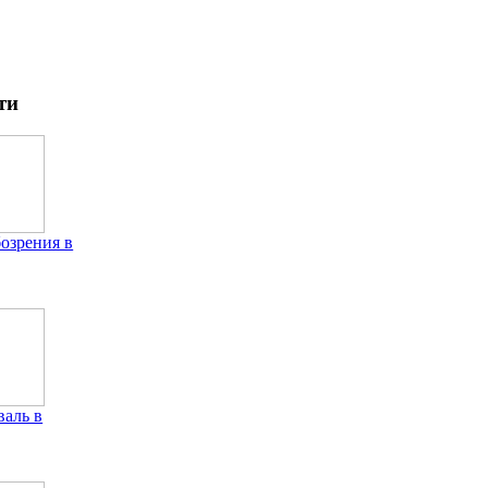
ти
бозрения в
аль в