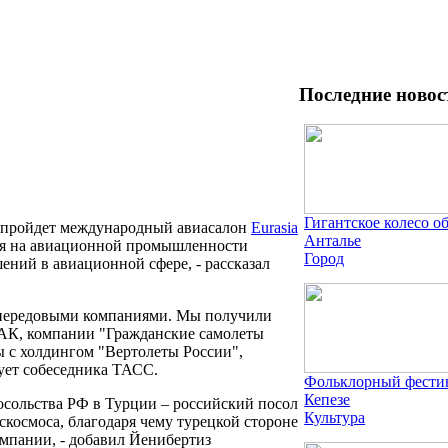
Последние новос
Гигантское колесо о
и пройдет международный авиасалон
Eurasia
Анталье
тся на авиационной промышленности
Город
ений в авиационной сфере, - рассказал
и передовыми компаниями. Мы получили
ОАК, компании "Гражданские самолеты
ы с холдингом "Вертолеты России",
ует собеседника ТАСС.
Фольклорный фестив
Кепезе
осольства РФ в Турции – российский посол
Культура
космоса, благодаря чему турецкой стороне
омпании, - добавил Йенибертиз