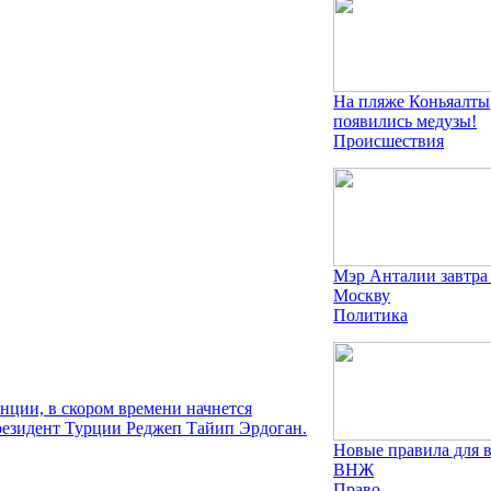
На пляже Коньяалты
появились медузы!
Происшествия
Мэр Анталии завтра
Москву
Политика
инции, в скором времени начнется
президент Турции Реджеп Тайип Эрдоган.
Новые правила для 
ВНЖ
Право