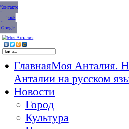
ВКонтакте
К
Facebook
tter
 Google+
Главная
Моя Анталия. Н
Анталии на русском яз
Новости
Город
Культура