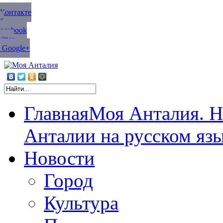
ВКонтакте
К
Facebook
tter
 Google+
Главная
Моя Анталия. Н
Анталии на русском яз
Новости
Город
Культура