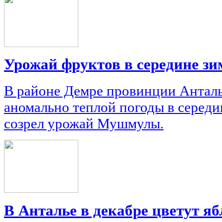
Урожай фруктов в середине з
В районе Демре провинции Анталь
аномально теплой погоды в середи
созрел урожай Мушмулы.
В Анталье в декабре цветут я