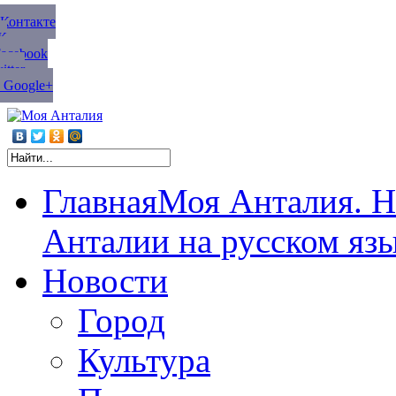
ВКонтакте
К
Facebook
tter
 Google+
Главная
Моя Анталия. Н
Анталии на русском яз
Новости
Город
Культура