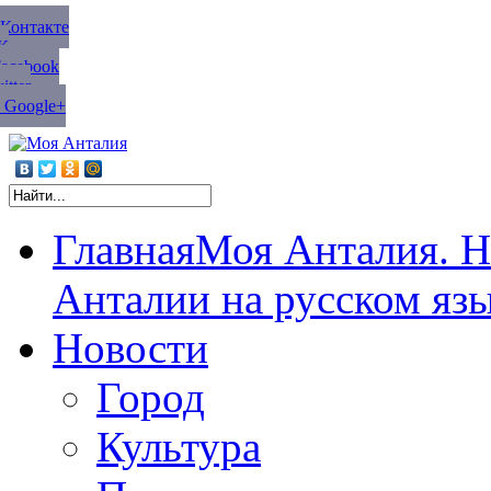
ВКонтакте
К
Facebook
tter
 Google+
Главная
Моя Анталия. Н
Анталии на русском яз
Новости
Город
Культура