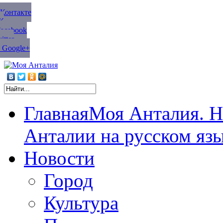
ВКонтакте
К
Facebook
tter
 Google+
Главная
Моя Анталия. Н
Анталии на русском яз
Новости
Город
Культура