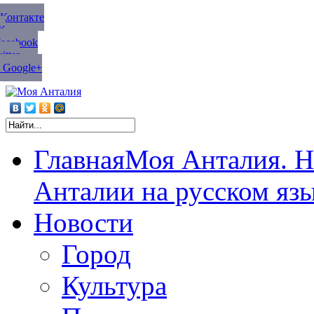
ВКонтакте
К
Facebook
tter
 Google+
Главная
Моя Анталия. Н
Анталии на русском яз
Новости
Город
Культура