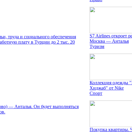
S7 Airlines откроет р
мьи, труда и социального обеспечения
Москва — Анталья
отную плату в Турции до 2 тыс. 20
Туризм
Коллекция одежды 
Хиджаб" от Nike
Спорт
дово) — Анталья. Он будет выполняться
ов.
Покупка квартиры. 