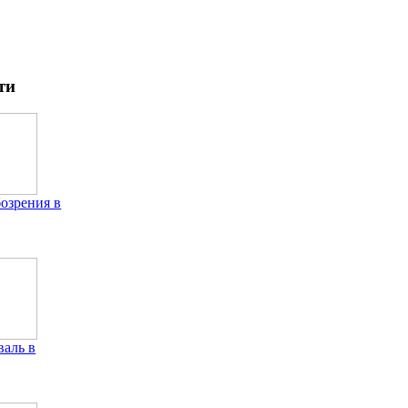
ти
бозрения в
аль в