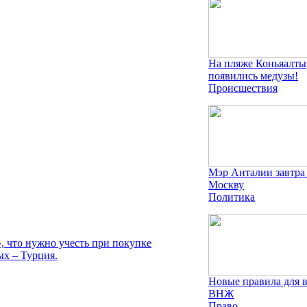
На пляже Коньяалты
появились медузы!
Происшествия
Мэр Анталии завтра
Москву
Политика
 что нужно учесть при покупке
ых – Турция.
Новые правила для 
ВНЖ
Право