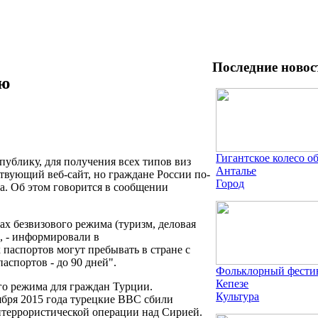
Последние новос
ию
Гигантское колесо о
блику, для получения всех типов виз
Анталье
твующий веб-сайт, но граждане России по-
Город
а. Об этом говорится в сообщении
х безвизового режима (туризм, деловая
ы, - информировали в
паспортов могут пребывать в стране с
аспортов - до 90 дней".
Фольклорный фестив
Кепезе
ого режима для граждан Турции.
Культура
ября 2015 года турецкие ВВС сбили
итеррористической операции над Сирией.