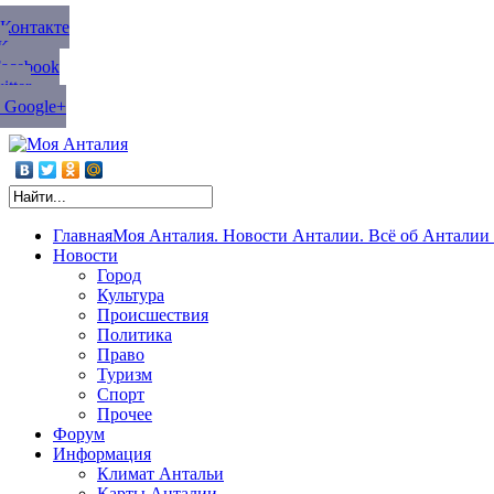
ВКонтакте
К
Facebook
tter
 Google+
Главная
Моя Анталия. Новости Анталии. Всё об Анталии 
Новости
Город
Культура
Происшествия
Политика
Право
Туризм
Спорт
Прочее
Форум
Информация
Климат Антальи
Карты Анталии